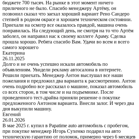
бюджете 700 тысяч. На рынке в этот момент ничего
приличного не было. Спасибо менеджеру Артёму, он
позвонил сказал что заехал хороший вариант Рено Сандеро
степвей в родном окрасе и хорошем техническом состоянии.
Приехали на осмотр все оказалось правдой, машина очень
понравилась. На следующий день, не смотря на то что Артём
заболел, он направил нас к своему коллеге Араму. Сделка
прошла хорошо. Ребята спасибо Вам. Удачи во всем и всего
самого хорошего
Екатерина
26.11.2025
Долго и не очень успешно искали автомобиль по
объявлениям. Увидели рекламу автосалона в интернете.
Решили приехать. Менеджер Антон выслушал все наши
пожелания и предложил два варианта к рассмотрению. Антон
очень подробно все рассказал о машине, показал автомобиль
со всех сторон, в том числе и на подъемнике. После
проведенного тест-драйва приняли решение о покупке
предложенного Антоном варианта. Внесли залог. И через два
дня выкупили машину.
Евгений
26.01.2026
В мае 2025 г. купил в Papatime auto автомобиль с пробегом,
при покупке менеджер Игорь Сухенко подарил на авто
техническую гарантию от поломок, примерно через 6 месяцев