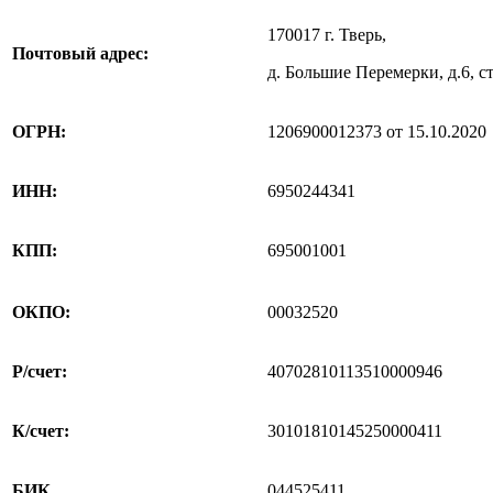
170017 г. Тверь,
Почтовый адрес:
д. Большие Перемерки, д.6, стр
ОГРН:
1206900012373 от 15.10.2020
ИНН:
6950244341
КПП:
695001001
ОКПО:
00032520
Р/счет:
40702810113510000946
К/счет:
30101810145250000411
БИК
044525411